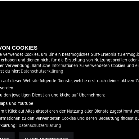
ITEN
SOCIAL MEDIA
 VON COOKIES
e verwendet Cookies, um Dir ein bestmögliches Surf-Erlebnis zu ermögli
10:00 - 18:00
erhoben und dienen nicht für die Erstellung von Nutzungsprofilen oder
der Verwendung. Sämtliche Informationen zu verwendeten Cookies und 
10:00 - 18:00
st du hier:
Datenschutzerklärung
10:00 - 18:00
 auf dieser Website folgende Dienste, welche erst nach deiner aktiven
10:00 - 18:00
werden.
10:00 - 18:00
zu den jeweiligen Dienst an und klicke auf Übernehmen:
10:00 - 13:00
Maps und Youtube
geschlossen
 mit Klick auf Alles akzeptieren der Nutzung aller Dienste zugestimmt w
nformationen zu den verwendeten Cookies und deren Bedeutung findest d
rklärung:
Datenschutzerklärung