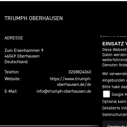
TRIUMPH OBERHAUSEN
ADRESSE
ÖFFNUNGSZE
EINSATZ
Diese Webseit
Zum Eisenhammer 9
Montag:
Daten werden 
46049 Oberhausen
weiterführen
Deutschland
Dienstag:
Diensten finde
Mittwoch:
Telefon:
0208824060
Wir verwenden
Donnerstag:
Website:
https://www.triumph-
eingebunden 
Freitag:
oberhausen.de/de
Bitte hake da
Samstag:
E-Mail:
info@triumph-oberhausen.de
Google 
Sonntag:
Optional kann
Detailierte I
Datenschutze