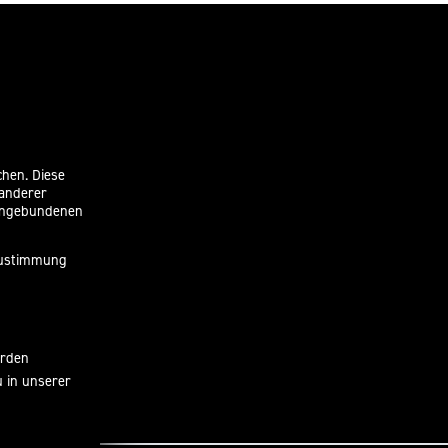
chen. Diese
 anderer
eingebundenen
 Zustimmung
erden
u in unserer